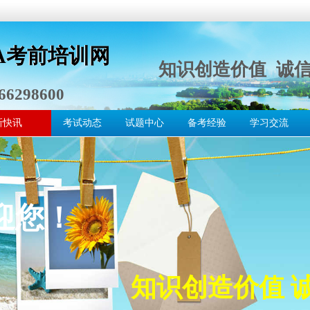
TA考前培训
TA考前培训
网
网
知识创造价值 诚
66298600
新快讯
考试动态
试题中心
备考经验
学习交流
迎您！
知识创造价值 