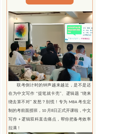
联考倒计时的钟声越来越近，是不是还
在为中文写作 “提笔就卡壳”、逻辑题 “绕来
绕去算不对” 发愁？别慌！专为
考生定
MBA
制的考前面授班，
月
日正式开课啦，中文
10
8
写作
逻辑双科直击痛点，帮你把备考效率
+
拉满！