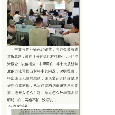
中文写作不搞死记硬背，老师会带着逐
道拆真题：教你
分钟抓住材料核心，用 “混
3
淆概念”“以偏概全”
“非黑即白”
等
十大质疑角
度的方法写提出材料中的问题，说明理由，
得出论证无效的结论；论说文还会给你整理
好热点素材库，
从写作结构到审题立意三要
素，
连开头怎么引题、结尾怎么升华都讲得
明明白白，再也不怕 “没话说”。