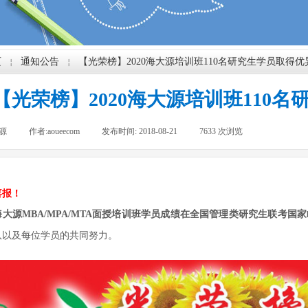
页
通知公告
【光荣榜】2020海大源培训班110名研究生学员取得优
￤
￤
【光荣榜】2020海大源培训班110
源
|
作者:
aoueecom
|
发布时间:
2018-08-21
|
7633
次浏览
|
喜报！
海大源
MBA/MPA/MTA
面授培训班学员成绩在全国管理类研究生联考国家
队以及每位学员的共同努力。