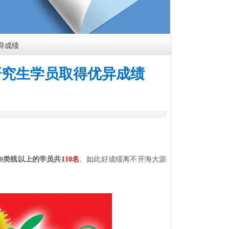
异成绩
名研究生学员取得优异成绩
类线以上
的学员共
110
名
。如此好成绩离不开海大源
B