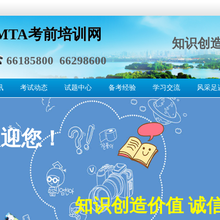
 MTA考前培训
 MTA考前培训
网
网
知识创
66185800 66298600
讯
考试动态
试题中心
备考经验
学习交流
风采足
欢迎您！
知识创造价值 诚